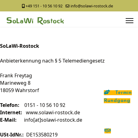
+49 151 - 10 56 10 92
info@solawi-rostock.de
SoLaWi-Rostock
Anbieterkennung nach § 5 Telemediengesetz
Frank Freytag
Marineweg 8
18059 Wahrstorf
Termin
Rundgang
Telefon:
0151 - 10 56 10 92
Internet:
www.solawi-rostock.de
E-Mail:
info[at]solawi-rostock.de
USt-IdNr.:
DE153580219