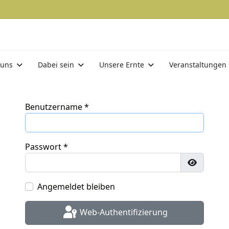
 uns
Dabei sein
Unsere Ernte
Veranstaltungen
Benutzername
*
Passwort
*
Passwort
Angemeldet bleiben
Web-Authentifizierung