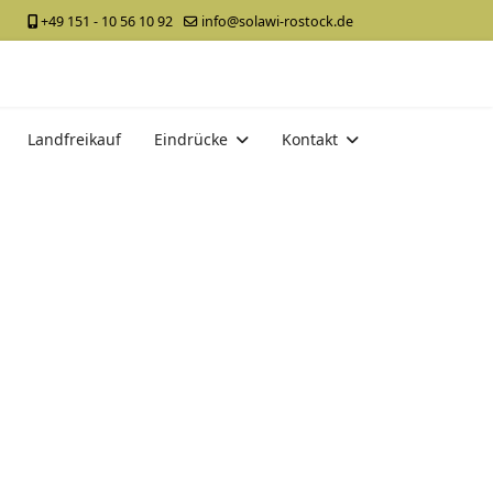
+49 151 - 10 56 10 92
info@solawi-rostock.de
Landfreikauf
Eindrücke
Kontakt
 anzeigen